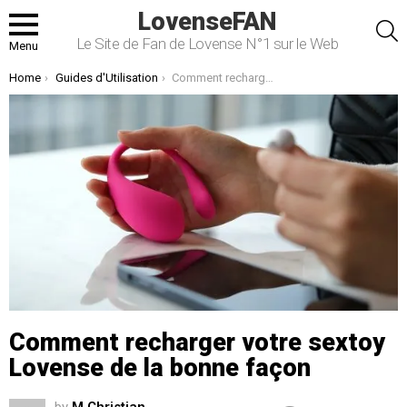
LovenseFAN
S
Le Site de Fan de Lovense N°1 sur le Web
Menu
You are here:
Home
Guides d'Utilisation
Comment recharger votre sextoy Lovense de la bonne façon
Comment recharger votre sextoy
Lovense de la bonne façon
by
M.Christian