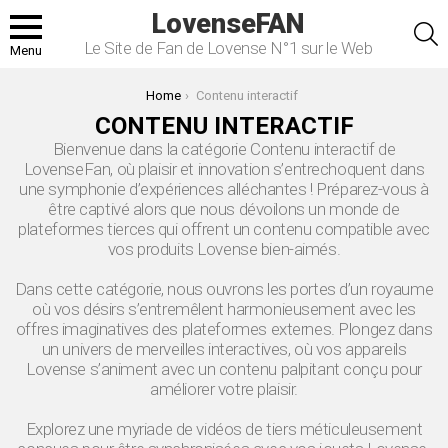
LovenseFAN
S
Le Site de Fan de Lovense N°1 sur le Web
Menu
You are here:
Home
Contenu interactif
CONTENU INTERACTIF
Bienvenue dans la catégorie Contenu interactif de
LovenseFan, où plaisir et innovation s’entrechoquent dans
une symphonie d’expériences alléchantes ! Préparez-vous à
être captivé alors que nous dévoilons un monde de
plateformes tierces qui offrent un contenu compatible avec
vos produits Lovense bien-aimés.
Dans cette catégorie, nous ouvrons les portes d’un royaume
où vos désirs s’entremêlent harmonieusement avec les
offres imaginatives des plateformes externes. Plongez dans
un univers de merveilles interactives, où vos appareils
Lovense s’animent avec un contenu palpitant conçu pour
améliorer votre plaisir.
Explorez une myriade de vidéos de tiers méticuleusement