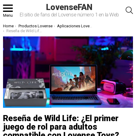
LovenseFAN
S
El sitio de fans del Lovense número 1 en la Web
Menu
You are here:
Home
Productos Lovense
Aplicaciones Lovense
Reseña de Wild Life: ¿El primer juego de rol para adultos compatible con Lovense Toys?
Reseña de Wild Life: ¿El primer
juego de rol para adultos
compatible con Lovense Toys?