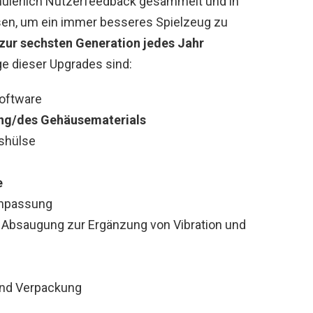
nuierlich Nutzerfeedback gesammelt und in
ssen, um ein immer besseres Spielzeug zu
zur sechsten Generation jedes Jahr
ge dieser Upgrades sind:
oftware
ng/des Gehäusematerials
shülse
e
Anpassung
e Absaugung zur Ergänzung von Vibration und
und Verpackung