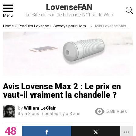
LovenseFAN
S
Le Site de Fan de Lovense N°1 sur le Web
Menu
You are here:
Home
Produits Lovense
Sextoys pour Homme
Avis Lovense Max 2 : Le prix en vaut-il vraiment la chandelle ?
Avis Lovense Max 2 : Le prix en
vaut-il vraiment la chandelle ?
by
William LeClair
5.8k
Vues
il y a 3 ans
updated
il y a 3 ans
48