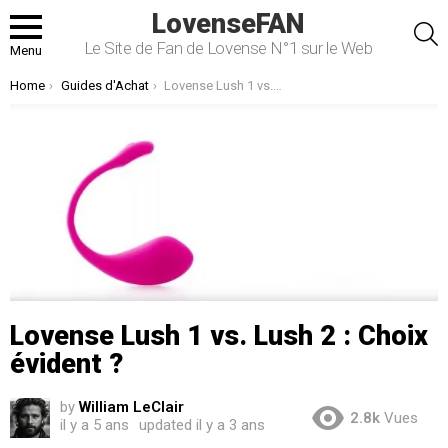
LovenseFAN
S
Le Site de Fan de Lovense N°1 sur le Web
Menu
You are here:
Home
Guides d'Achat
Lovense Lush 1 vs. Lush 2 : Choix évident ?
Lovense Lush 1 vs. Lush 2 : Choix
évident ?
by
William LeClair
2.8k
Vues
il y a 5 ans
updated
il y a 3 ans